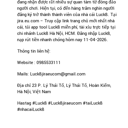
đang nhận được rất nhiều sự quan tâm từ đông đảo
người chơi. Hiện tại, có đến hàng trăm nghìn người
đăng ký trở thành thành viên của nhà cái Luck8. Tại
jira.eu.com – Truy cập link trang chủ mới nhất nhà
cái, tải app tool Luck8 miễn phí, tài xỉu trực tiếp tại
chi nhánh Luck8 Hà Nội, HCM. Đăng nhập Luck8,
nạp rút tiền nhanh chóng hôm nay 11-04-2026.
Thông tin liên hệ:
Website : 0985533111
Mails: Luck8jiraeucom@gmail.com
Địa chỉ 23 P. Lý Thái Tổ, Lý Thái Tổ, Hoàn Kiếm,
Hà Nội, Việt Nam
Hastag #Luck8 #Luck8jiraeucom #taiLuck8
#nhacaiLuck8